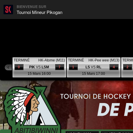
BIENVENUE SUR
Tournoi Mineur Pikogan
TERMINÉ
HK-Atome (M11)
TERMINÉ
HK-Pee wee (M13)
TERM
0
PIK
VS
LSM
7
1
LS
VS
RL
4
2
15 Mars 16:00
15 Mars 17:00