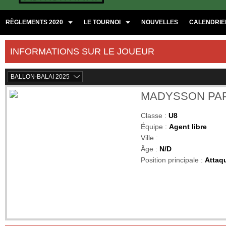
RÈGLEMENTS 2020
LE TOURNOI
NOUVELLES
CALENDRIER
INFORMATIONS SUR LE JOUEUR
BALLON-BALAI 2025
MADYSSON PAP
Classe :
U8
Équipe :
Agent libre
Ville :
Âge :
N/D
Position principale :
Attaq