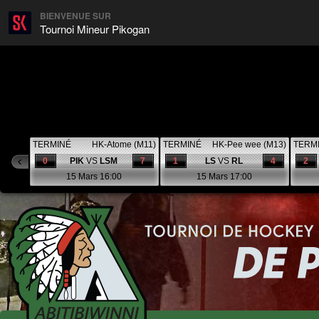
BIENVENUE SUR
Tournoi Mineur Pikogan
TERMINÉ
HK-Atome (M11)
TERMINÉ
HK-Pee wee (M13)
TERM
0
PIK
VS
LSM
7
1
LS
VS
RL
4
2
15 Mars 16:00
15 Mars 17:00