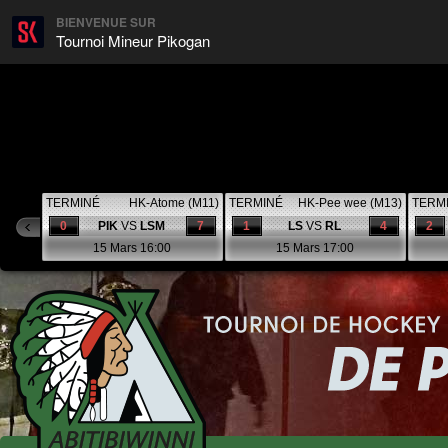
BIENVENUE SUR
Tournoi Mineur Pikogan
TERMINÉ
HK-Atome (M11)
TERMINÉ
HK-Pee wee (M13)
TERM
0
PIK
VS
LSM
7
1
LS
VS
RL
4
2
15 Mars 16:00
15 Mars 17:00