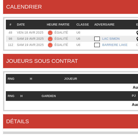
CALENDRIER
#
DATE
HEURE PARTIE
CLASSE
ADVERSAIRE
48
VEN 18 AVR 2025
ÉGALITÉ
U6
98
SAM 19 AVR 2025
ÉGALITÉ
U6
LAC SIMON
112
SAM 19 AVR 2025
ÉGALITÉ
U6
BARRIERE LAKE
JOUEURS SOUS CONTRAT
RNG
H
JOUEUR
Au
PJ
RNG
H
GARDIEN
Auc
DÉTAILS