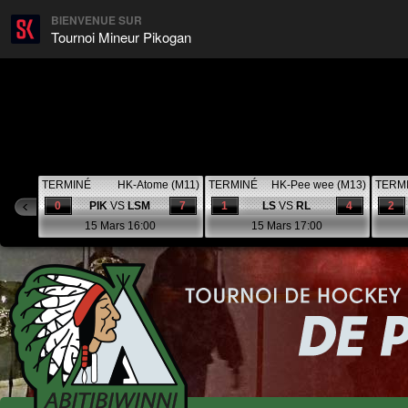
BIENVENUE SUR
Tournoi Mineur Pikogan
TERMINÉ
HK-Atome (M11)
TERMINÉ
HK-Pee wee (M13)
TERM
0
PIK
VS
LSM
7
1
LS
VS
RL
4
2
15 Mars 16:00
15 Mars 17:00