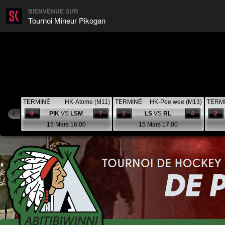
BIENVENUE SUR
Tournoi Mineur Pikogan
TERMINÉ
HK-Atome (M11)
TERMINÉ
HK-Pee wee (M13)
TERM
0
PIK
VS
LSM
7
1
LS
VS
RL
4
2
15 Mars 16:00
15 Mars 17:00