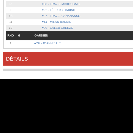
8
#88 - TRAVIS MCDOUGALL
9
#22 - FÉLIX KISTABISH
10
#37 - TRAVIS CANANASSO
11
#44 - MILAN RANKIN
12
#99 - CALEB CHEEZO
RNG
H
GARDIEN
1
#29 - JOANN SALT
DÉTAILS