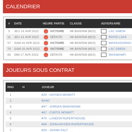
CALENDRIER
#
DATE
HEURE PARTIE
CLASSE
ADVERSAIRE
5
JEU 14 AVR 2022
VICTOIRE
HK-BANTAM (M15)
LAC SIMON
11
JEU 14 AVR 2022
DÉFAITE
HK-BANTAM (M15)
RAPID LAKE
57
SAM 16 AVR 2022
VICTOIRE
HK-BANTAM (M15)
WASKAGANISH
76
SAM 16 AVR 2022
VICTOIRE
HK-BANTAM (M15)
LAC SIMON
86
DIM 17 AVR 2022
DÉFAITE
HK-BANTAM (M15)
WASWANIPI
JOUEURS SOUS CONTRAT
RNG
H
JOUEUR
1
#29 - HAYDEN MOWATT
2
BANC
3
#97 - JORDAN WABANONIK
4
#87 - CURTIS MOWATT
5
#76 - LANDON RUPERTHOUSE
6
#68 - JOHN-HAYDEN RUPERTHOUSE
7
#29 - JOANN SALT