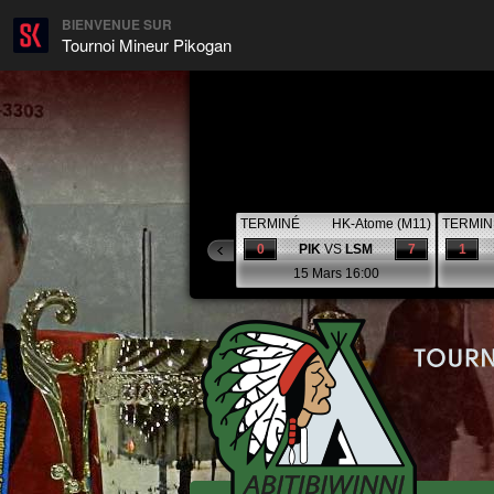
BIENVENUE SUR
Tournoi Mineur Pikogan
TERMINÉ
HK-Atome (M11)
TERMIN
0
PIK
VS
LSM
7
1
15 Mars 16:00