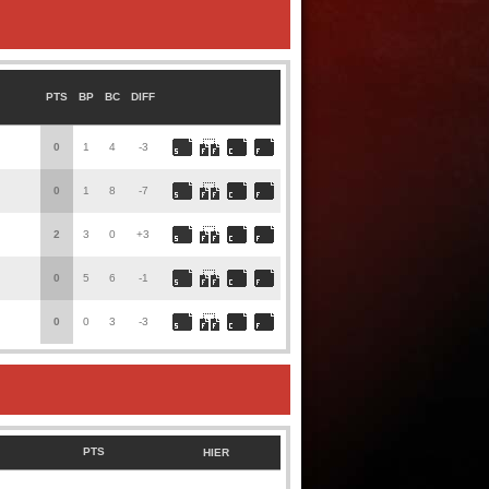
PTS
BP
BC
DIFF
0
1
4
-3
0
1
8
-7
2
3
0
+3
0
5
6
-1
0
0
3
-3
PTS
HIER