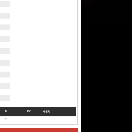
N
BC
HIER
21