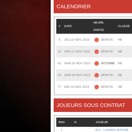
CALENDRIER
HEURE
#
DATE
CLASSE
PARTIE
5
JEU 16 NOV 2023
DÉFAITE
HB
15
VEN 17 NOV 2023
DÉFAITE
HB
42
SAM 18 NOV 2023
VICTOIRE
HB
53
SAM 18 NOV 2023
DÉFAITE
HB
77
DIM 19 NOV 2023
DÉFAITE
HB
JOUEURS SOUS CONTRAT
RNG
H
JOUEUR
1
#12 - LANDEN JEROME