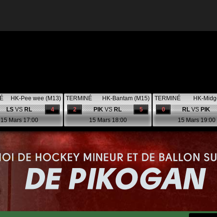
É
HK-Pee wee (M13)
TERMINÉ
HK-Bantam (M15)
TERMINÉ
HK-Midg
LS
VS
RL
4
2
PIK
VS
RL
5
0
RL
VS
PIK
15 Mars 17:00
15 Mars 18:00
15 Mars 19:00