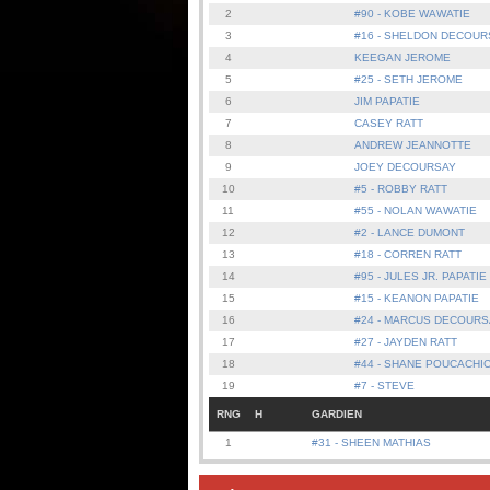
2
#90 - KOBE WAWATIE
3
#16 - SHELDON DECOUR
4
KEEGAN JEROME
5
#25 - SETH JEROME
6
JIM PAPATIE
7
CASEY RATT
8
ANDREW JEANNOTTE
9
JOEY DECOURSAY
10
#5 - ROBBY RATT
11
#55 - NOLAN WAWATIE
12
#2 - LANCE DUMONT
13
#18 - CORREN RATT
14
#95 - JULES JR. PAPATIE
15
#15 - KEANON PAPATIE
16
#24 - MARCUS DECOURS
17
#27 - JAYDEN RATT
18
#44 - SHANE POUCACHI
19
#7 - STEVE
RNG
H
GARDIEN
1
#31 - SHEEN MATHIAS