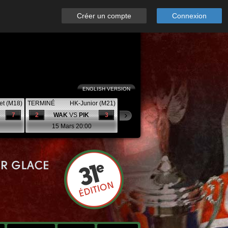
Créer un compte
Connexion
ENGLISH VERSION
et (M18)
TERMINÉ
HK-Junior (M21)
7
2
WAK
VS
PIK
3
15 Mars 20:00