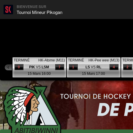
BIENVENUE SUR
Tournoi Mineur Pikogan
TERMINÉ
HK-Atome (M11)
TERMINÉ
HK-Pee wee (M13)
TERM
0
PIK
VS
LSM
7
1
LS
VS
RL
4
2
15 Mars 16:00
15 Mars 17:00