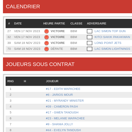
CALENDRIER
#
DATE
HEURE PARTIE
CLASSE
ADVERSAIRE
27
VEN 17 NOV 2023
VICTOIRE
BBM
LAC SIMON TOP GUN
32
VEN 17 NOV 2023
VICTOIRE
BBM
KITCI SAKIK PAKAKWAN
39
SAM 18 NOV 2023
VICTOIRE
BBM
LONG POINT JETS
70
SAM 18 NOV 2023
DÉFAITE
BBM
LAC SIMON LIGHTNINGS
JOUEURS SOUS CONTRAT
RNG
H
JOUEUR
1
#17 - EDITH WAPACHEE
2
#6 - JARIOS MOUR
3
#21 - MYRANDY MINISTER
4
#39 - CAMERON PASH
5
#17 - GWEN TANOUGH
6
#23 - MELANIE WAPACHEE
7
#9 - SHANIA JOLLY
8
#44 - EVELYN TANOUSH