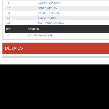
9
JAYDEN SNOWBOY
10
JONAS WESLEY
11
RACHEL CHEEZO
12
ALICIA TANOUSH
13
#11 - TANYA MATCHES
RNG
H
GARDIEN
1
#7 - NEIL MAPACHEE
DÉTAILS