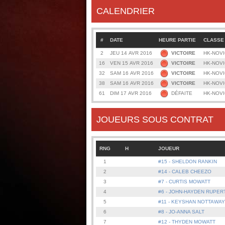
CALENDRIER
#
DATE
HEURE PARTIE
CLASSE
2
JEU 14 AVR 2016
VICTOIRE
HK-NOVI
16
VEN 15 AVR 2016
VICTOIRE
HK-NOVI
32
SAM 16 AVR 2016
VICTOIRE
HK-NOVI
38
SAM 16 AVR 2016
VICTOIRE
HK-NOVI
61
DIM 17 AVR 2016
DÉFAITE
HK-NOVI
JOUEURS SOUS CONTRAT
RNG
H
JOUEUR
1
#15 - SHELDON RANKIN
2
#14 - CALEB CHEEZO
3
#7 - CURTIS MOWATT
4
#6 - JOHN-HAYDEN RUPE
5
#11 - KEYSHAN NOTTAWAY
6
#8 - JO-ANNA SALT
7
#12 - THYDEN MOWATT