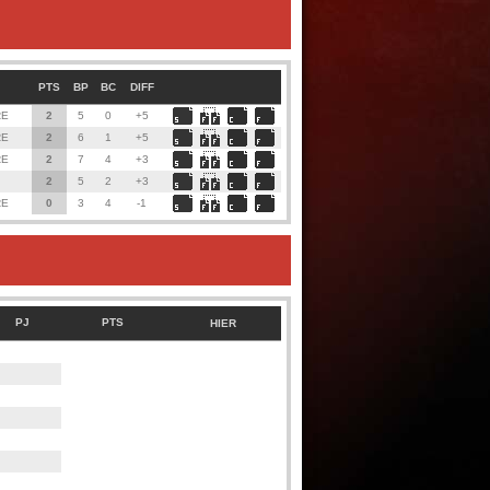
PTS
BP
BC
DIFF
RE
2
5
0
+5
RE
2
6
1
+5
RE
2
7
4
+3
2
5
2
+3
RE
0
3
4
-1
PJ
PTS
HIER