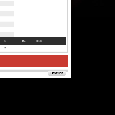
N
BC
HIER
9
LÉGENDE