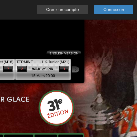
Créer un compte
Connexion
ENGLISH VERSION
et (M18)
TERMINÉ
HK-Junior (M21)
7
2
WAK
VS
PIK
3
15 Mars 20:00