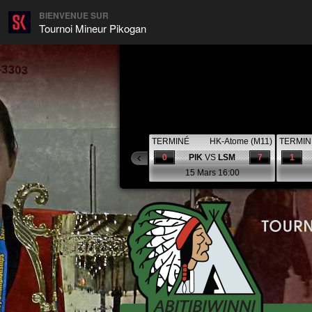
BIENVENUE SUR
Tournoi Mineur Pikogan
TERMINÉ
HK-Atome (M11)
TERMIN
0
PIK
VS
LSM
7
1
15 Mars 16:00