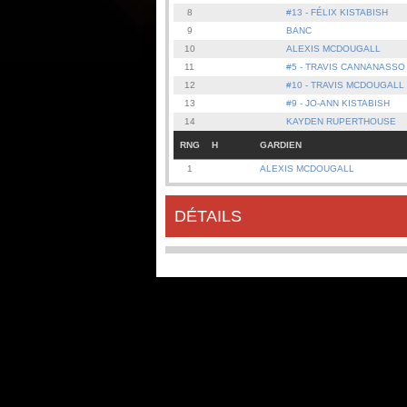
8
#13 - FÉLIX KISTABISH
9
BANC
10
ALEXIS MCDOUGALL
11
#5 - TRAVIS CANNANASSO
12
#10 - TRAVIS MCDOUGALL
13
#9 - JO-ANN KISTABISH
14
KAYDEN RUPERTHOUSE
RNG
H
GARDIEN
1
ALEXIS MCDOUGALL
DÉTAILS