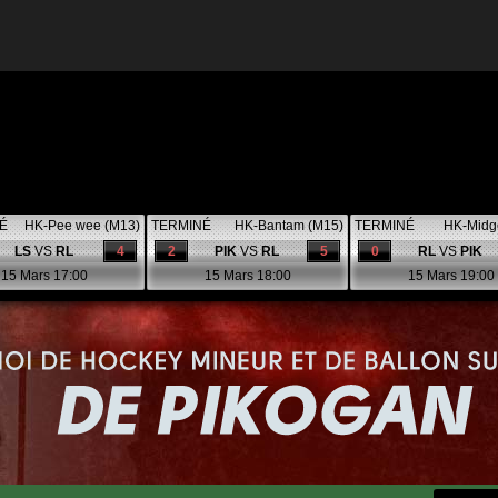
É
HK-Pee wee (M13)
TERMINÉ
HK-Bantam (M15)
TERMINÉ
HK-Midg
LS
VS
RL
4
2
PIK
VS
RL
5
0
RL
VS
PIK
15 Mars 17:00
15 Mars 18:00
15 Mars 19:00