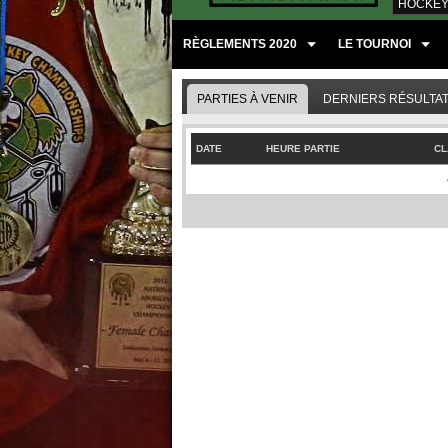
HOCKEY
RÈGLEMENTS 2020
LE TOURNOI
PARTIES À VENIR
DERNIERS RÉSULTA
DATE
HEURE PARTIE
CL