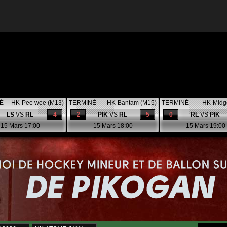
É
HK-Pee wee (M13)
TERMINÉ
HK-Bantam (M15)
TERMINÉ
HK-Midg
LS
VS
RL
4
2
PIK
VS
RL
5
0
RL
VS
PIK
15 Mars 17:00
15 Mars 18:00
15 Mars 19:00