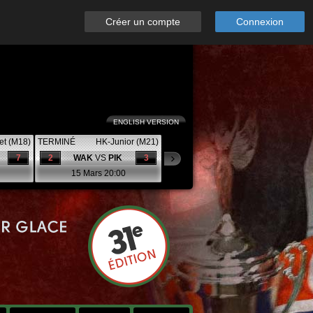
Créer un compte
Connexion
ENGLISH VERSION
et (M18)
TERMINÉ
HK-Junior (M21)
7
2
WAK
VS
PIK
3
15 Mars 20:00