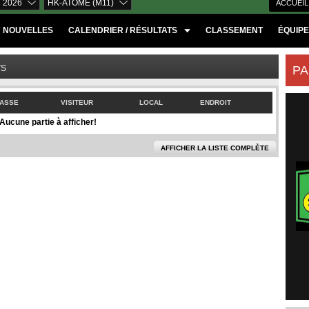
 2026
HK-ATOME (M11)
ACCUEIL
NOUVELLES
CALENDRIER / RÉSULTATS
CLASSEMENT
ÉQUIP
TS
PA
ASSE
VISITEUR
LOCAL
ENDROIT
Aucune partie à afficher!
AFFICHER LA LISTE COMPLÈTE