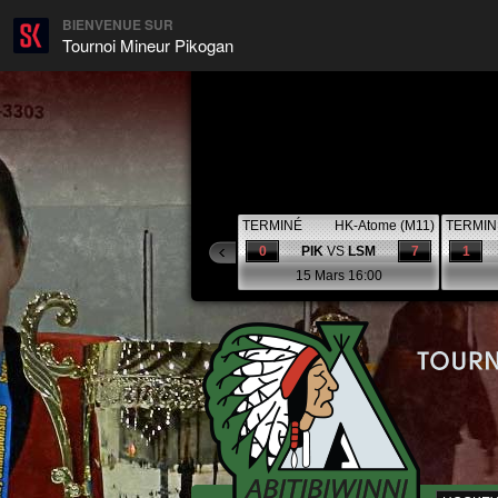
BIENVENUE SUR
Tournoi Mineur Pikogan
TERMINÉ
HK-Atome (M11)
TERMIN
0
PIK
VS
LSM
7
1
15 Mars 16:00