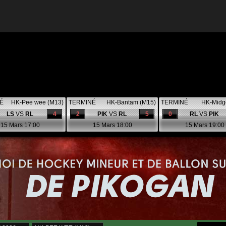
É
HK-Pee wee (M13)
TERMINÉ
HK-Bantam (M15)
TERMINÉ
HK-Midg
LS
VS
RL
4
2
PIK
VS
RL
5
0
RL
VS
PIK
15 Mars 17:00
15 Mars 18:00
15 Mars 19:00