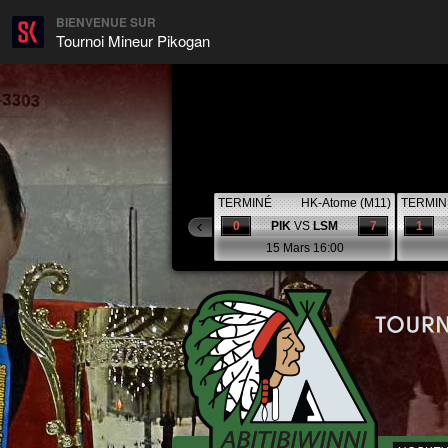
BIENVENUE SUR
Tournoi Mineur Pikogan
TERMINÉ
HK-Atome (M11)
TERMIN
0
PIK
VS
LSM
7
1
15 Mars 16:00