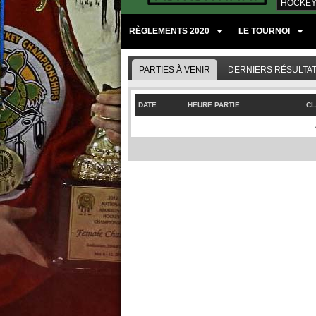
HOCKEY
RÈGLEMENTS 2020
LE TOURNOI
PARTIES À VENIR
DERNIERS RÉSULTA
DATE
HEURE PARTIE
CL