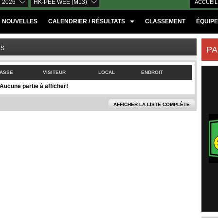
 2026
HK-PEE WEE (M13)
ACCUEIL
NOUVELLES
CALENDRIER / RÉSULTATS
CLASSEMENT
ÉQUIP
TS
PA
ASSE
VISITEUR
LOCAL
ENDROIT
Aucune partie à afficher!
AFFICHER LA LISTE COMPLÈTE