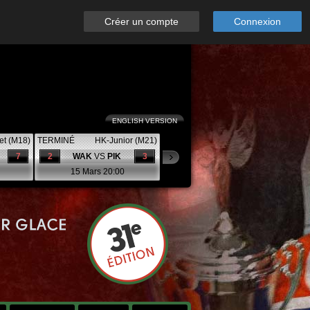
Créer un compte
Connexion
ENGLISH VERSION
et (M18)
TERMINÉ
HK-Junior (M21)
7
2
WAK
VS
PIK
3
15 Mars 20:00