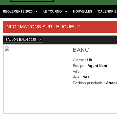
RÈGLEMENTS 2020
LE TOURNOI
NOUVELLES
CALENDRIER
INFORMATIONS SUR LE JOUEUR
BALLON-BALAI 2025
BANC
Classe :
U8
Équipe :
Agent libre
Ville :
Âge :
N/D
Position principale :
Attaq