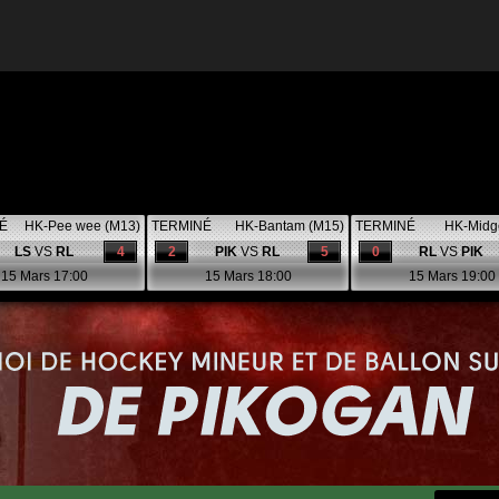
É
HK-Pee wee (M13)
TERMINÉ
HK-Bantam (M15)
TERMINÉ
HK-Midg
LS
VS
RL
4
2
PIK
VS
RL
5
0
RL
VS
PIK
15 Mars 17:00
15 Mars 18:00
15 Mars 19:00