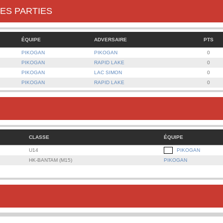
ES PARTIES
ÉQUIPE
ADVERSAIRE
PTS
PIKOGAN
PIKOGAN
0
PIKOGAN
RAPID LAKE
0
PIKOGAN
LAC SIMON
0
PIKOGAN
RAPID LAKE
0
CLASSE
ÉQUIPE
U14
PIKOGAN
HK-BANTAM (M15)
PIKOGAN