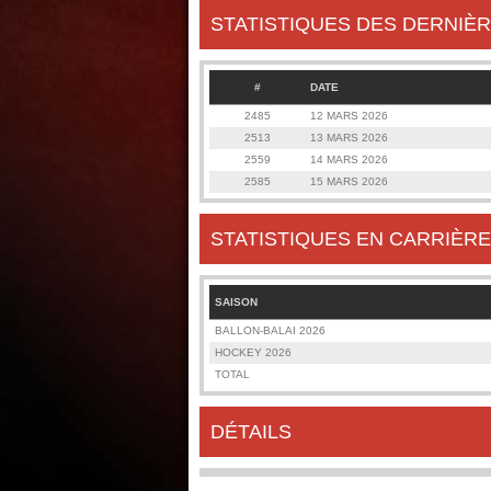
STATISTIQUES DES DERNIÈR
#
DATE
2485
12 MARS 2026
2513
13 MARS 2026
2559
14 MARS 2026
2585
15 MARS 2026
STATISTIQUES EN CARRIÈRE
SAISON
BALLON-BALAI 2026
HOCKEY 2026
TOTAL
DÉTAILS