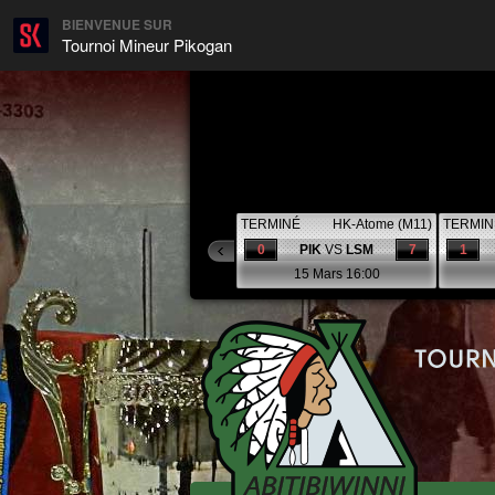
BIENVENUE SUR
Tournoi Mineur Pikogan
TERMINÉ
HK-Atome (M11)
TERMIN
0
PIK
VS
LSM
7
1
15 Mars 16:00