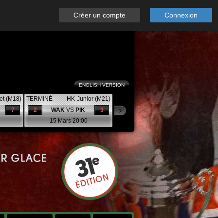
Créer un compte
Connexion
ENGLISH VERSION
et (M18)
TERMINÉ
HK-Junior (M21)
7
2
WAK
VS
PIK
3
15 Mars 20:00