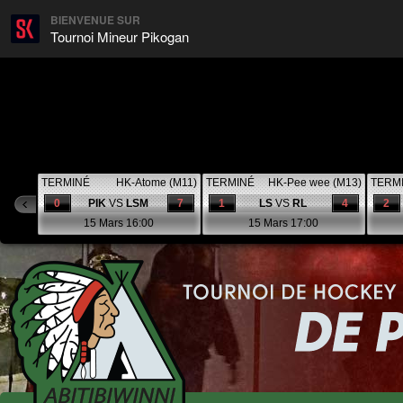
BIENVENUE SUR
Tournoi Mineur Pikogan
TERMINÉ
HK-Atome (M11)
TERMINÉ
HK-Pee wee (M13)
TERM
0
PIK
VS
LSM
7
1
LS
VS
RL
4
2
15 Mars 16:00
15 Mars 17:00