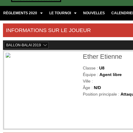
RÈGLEMENTS 2020
LE TOURNOI
NOUVELLES
CALENDRIER
INFORMATIONS SUR LE JOUEUR
BALLON-BALAI 2019
Ether Etienne
Classe :
U8
Équipe :
Agent libre
Ville :
Âge :
N/D
Position principale :
Attaq