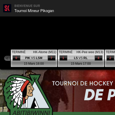
BIENVENUE SUR
Tournoi Mineur Pikogan
TERMINÉ
HK-Atome (M11)
TERMINÉ
HK-Pee wee (M13)
TERM
0
PIK
VS
LSM
7
1
LS
VS
RL
4
2
15 Mars 16:00
15 Mars 17:00