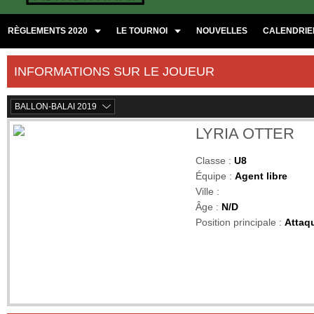
RÈGLEMENTS 2020
LE TOURNOI
NOUVELLES
CALENDRIER
INFORMATIONS SUR LE JOUEUR
BALLON-BALAI 2019
LYRIA OTTER
Classe :
U8
Équipe :
Agent libre
Ville :
Âge :
N/D
Position principale :
Attaq