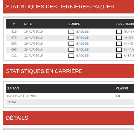
STATISTIQUES DES DERNIÈRES PARTIES
#
DATE
ÉQUIPE
ADVERSAI
816
18 AVR 2019
EAGLES
SUNSH
876
19 AVR 2019
EAGLES
ANICI
852
19 AVR 2019
EAGLES
MIKIZI
895
20 AVR 2019
EAGLES
MIKAN
911
21 AVR 2019
EAGLES
MISTI
STATISTIQUES EN CARRIÈRE
SAISON
CLASSE
BALLON-BALAI 2019
U8
TOTAL
DÉTAILS