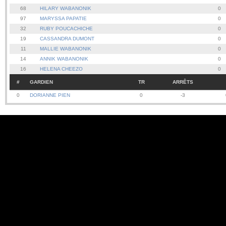
68
HILARY WABANONIK
0
97
MARYSSA PAPATIE
0
32
RUBY POUCACHICHE
0
19
CASSANDRA DUMONT
0
11
MALLIE WABANONIK
0
14
ANNIK WABANONIK
0
16
HELENA CHEEZO
0
#
GARDIEN
TR
ARRÊTS
0
DORIANNE PIEN
0
-3