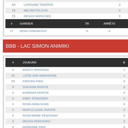
66
LORIANNE TRAPPER
0
29
MELINA POLSON
0
55
MEGAN MAPACHEE
0
#
GARDIEN
TR
ARRÊTS
17
DENA CANANASSO
0
-2
BBB - LAC SIMON ANIMIKI
#
JOUEURS
B
0
KRISTY PAPATENS
1
29
LIZZIE-ANN WABANONIK
1
55
KRISTEN PIEN
0
0
SHAYANN PAPATIE
0
0
BARBARA PAPATIE
0
0
EMMY PENOSWAY
0
0
ROSE-ANNA GUNN
0
0
MARY-CLAUDE PAPATIE
0
0
ROSE-MARIE PENOSWAY
0
0
MEGAN PENOSWAY
0
0
DORIANNE PIEN
0