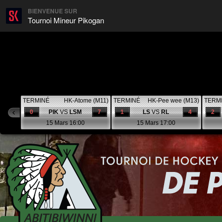
BIENVENUE SUR
Tournoi Mineur Pikogan
TERMINÉ
HK-Atome (M11)
TERMINÉ
HK-Pee wee (M13)
TERM
0
PIK
VS
LSM
7
1
LS
VS
RL
4
2
15 Mars 16:00
15 Mars 17:00