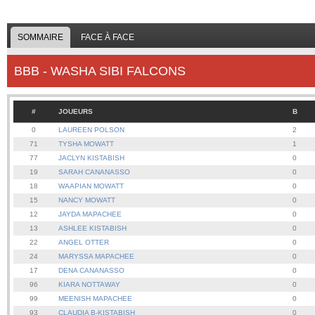
SOMMAIRE
FACE À FACE
BBB - WASHA SIBI FALCONS
#
JOUEURS
B
0
LAUREEN POLSON
2
71
TYSHA MOWATT
1
77
JACLYN KISTABISH
0
19
SARAH CANANASSO
0
18
WAAPIAN MOWATT
0
15
NANCY MOWATT
0
12
JAYDA MAPACHEE
0
13
ASHLEE KISTABISH
0
22
ANGEL OTTER
0
24
MARYSSA MAPACHEE
0
17
DENA CANANASSO
0
96
KIARA NOTTAWAY
0
99
MEENISH MAPACHEE
0
93
CLAUDIA B-KISTABISH
0