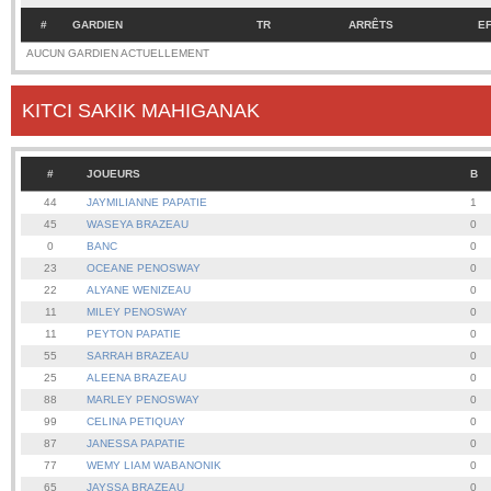
#
GARDIEN
TR
ARRÊTS
E
AUCUN GARDIEN ACTUELLEMENT
KITCI SAKIK MAHIGANAK
#
JOUEURS
B
44
JAYMILIANNE PAPATIE
1
45
WASEYA BRAZEAU
0
0
BANC
0
23
OCEANE PENOSWAY
0
22
ALYANE WENIZEAU
0
11
MILEY PENOSWAY
0
11
PEYTON PAPATIE
0
55
SARRAH BRAZEAU
0
25
ALEENA BRAZEAU
0
88
MARLEY PENOSWAY
0
99
CELINA PETIQUAY
0
87
JANESSA PAPATIE
0
77
WEMY LIAM WABANONIK
0
65
JAYSSA BRAZEAU
0