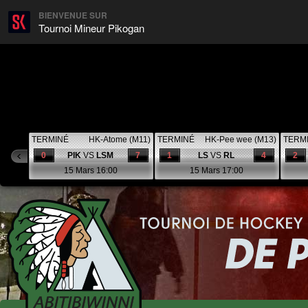
BIENVENUE SUR
Tournoi Mineur Pikogan
TERMINÉ
HK-Atome (M11)
TERMINÉ
HK-Pee wee (M13)
TERM
0
PIK
VS
LSM
7
1
LS
VS
RL
4
2
15 Mars 16:00
15 Mars 17:00