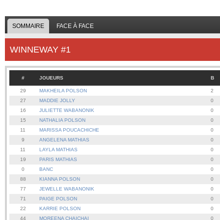
SOMMAIRE
FACE À FACE
WINNEWAY #1
#
JOUEURS
B
29
MAKHEILA POLSON
2
27
MADDIE JOLLY
0
16
JULIETTE WABANONIK
0
15
NATHALIA POLSON
0
11
MARISSA POUCACHICHE
0
9
ANGELENA MATHIAS
0
11
LAYLA MATHIAS
0
19
PARIS MATHIAS
0
0
BANC
0
88
KIANNA POLSON
0
77
JEWELLE WABANONIK
0
71
PAIGE POLSON
0
22
KARRIE POLSON
0
44
MOREENA CHAICHAI
0