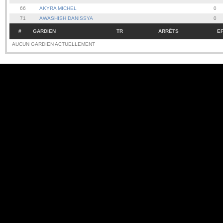
66
AKYRA MICHEL
0
71
AWASHISH DANISSYA
0
#
GARDIEN
TR
ARRÊTS
E
AUCUN GARDIEN ACTUELLEMENT