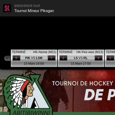
BIENVENUE SUR
Tournoi Mineur Pikogan
TERMINÉ
HK-Atome (M11)
TERMINÉ
HK-Pee wee (M13)
TERM
0
PIK
VS
LSM
7
1
LS
VS
RL
4
2
15 Mars 16:00
15 Mars 17:00