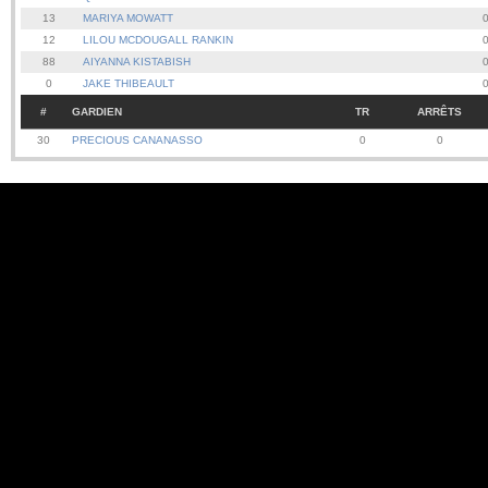
13
MARIYA MOWATT
12
LILOU MCDOUGALL RANKIN
88
AIYANNA KISTABISH
0
JAKE THIBEAULT
#
GARDIEN
TR
ARRÊTS
30
PRECIOUS CANANASSO
0
0