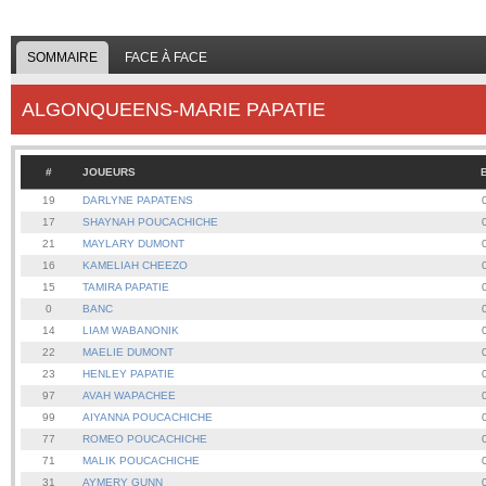
SOMMAIRE
FACE À FACE
ALGONQUEENS-MARIE PAPATIE
#
JOUEURS
19
DARLYNE PAPATENS
17
SHAYNAH POUCACHICHE
21
MAYLARY DUMONT
16
KAMELIAH CHEEZO
15
TAMIRA PAPATIE
0
BANC
14
LIAM WABANONIK
22
MAELIE DUMONT
23
HENLEY PAPATIE
97
AVAH WAPACHEE
99
AIYANNA POUCACHICHE
77
ROMEO POUCACHICHE
71
MALIK POUCACHICHE
31
AYMERY GUNN