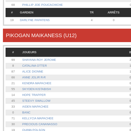
68
PHILLIP JOE POUCACHICHE
#
GARDIEN
TR
ARRÊTS
19
DARLYNE PAPATENS
4
0
PIKOGAN MAIKANESS (U12)
#
JOUEURS
99
SHAYANA ROY JEROME
8
CATALINA OTTER
87
ALICE DIONNE
66
ANNE JOLIR R-R
21
KENDRA MAPACHEE
55
SKYDEN KISTABISH
14
HOPE TRAPPER
45
STEEVY SWALLOW
33
AIDEN MAPACHEE
0
BANC
71
KELLYCIA MAPACHEE
30
PRECIOUS CANANASSO
19
QUINN POLSON