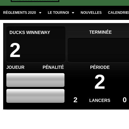
RÈGLEMENTS 2020
LE TOURNOI
NOUVELLES
CALENDRIER
TERMINÉE
DUCKS WINNEWAY
2
JOUEUR
PÉNALITÉ
PÉRIODE
2
2
0
LANCERS