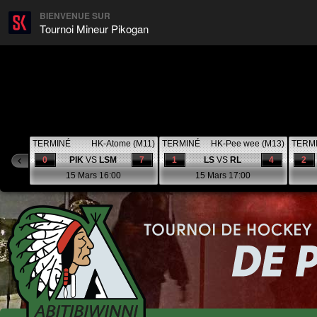
BIENVENUE SUR
Tournoi Mineur Pikogan
TERMINÉ
HK-Atome (M11)
TERMINÉ
HK-Pee wee (M13)
TERM
0
PIK
VS
LSM
7
1
LS
VS
RL
4
2
15 Mars 16:00
15 Mars 17:00