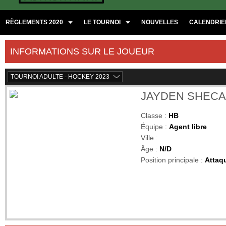
RÈGLEMENTS 2020
LE TOURNOI
NOUVELLES
CALENDRIER
INFORMATIONS SUR LE JOUEUR
TOURNOI ADULTE - HOCKEY 2023
JAYDEN SHECA
Classe :
HB
Équipe :
Agent libre
Ville :
Âge :
N/D
Position principale :
Attaq