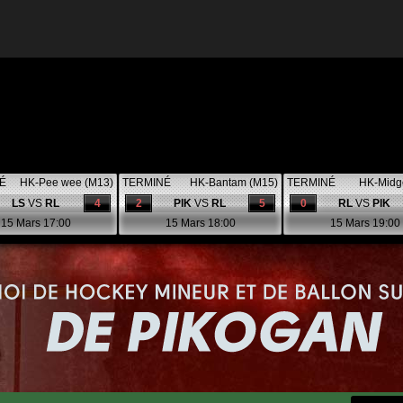
É
HK-Pee wee (M13)
TERMINÉ
HK-Bantam (M15)
TERMINÉ
HK-Midg
LS
VS
RL
4
2
PIK
VS
RL
5
0
RL
VS
PIK
15 Mars 17:00
15 Mars 18:00
15 Mars 19:00