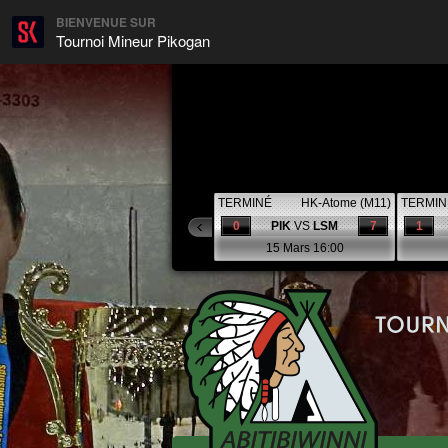
BIENVENUE SUR
Tournoi Mineur Pikogan
TERMINÉ
HK-Atome (M11)
TERMIN
0
PIK
VS
LSM
7
1
15 Mars 16:00