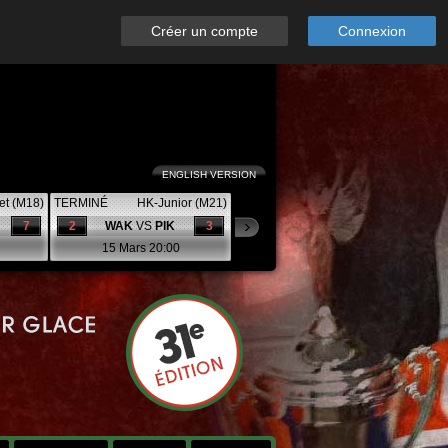
Créer un compte
Connexion
ENGLISH VERSION
et (M18)
TERMINÉ
HK-Junior (M21)
7
2
WAK
VS
PIK
3
15 Mars 20:00