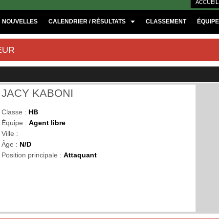
ACCUEIL
NOUVELLES
CALENDRIER / RÉSULTATS
CLASSEMENT
ÉQUIP
EUR
JACY KABONI
Classe :
HB
Équipe :
Agent libre
Ville :
Âge :
N/D
Position principale :
Attaquant