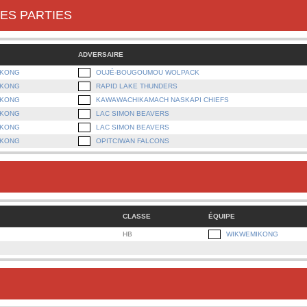
ES PARTIES
ADVERSAIRE
IKONG
OUJÉ-BOUGOUMOU WOLPACK
IKONG
RAPID LAKE THUNDERS
IKONG
KAWAWACHIKAMACH NASKAPI CHIEFS
IKONG
LAC SIMON BEAVERS
IKONG
LAC SIMON BEAVERS
IKONG
OPITCIWAN FALCONS
CLASSE
ÉQUIPE
HB
WIKWEMIKONG