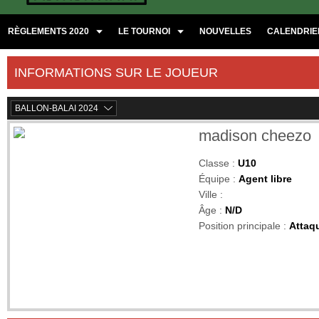
RÈGLEMENTS 2020
LE TOURNOI
NOUVELLES
CALENDRIER
INFORMATIONS SUR LE JOUEUR
BALLON-BALAI 2024
madison cheezo
Classe :
U10
Équipe :
Agent libre
Ville :
Âge :
N/D
Position principale :
Attaq