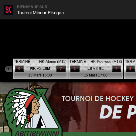
BIENVENUE SUR
Tournoi Mineur Pikogan
TERMINÉ
HK-Atome (M11)
TERMINÉ
HK-Pee wee (M13)
TERM
0
PIK
VS
LSM
7
1
LS
VS
RL
4
2
15 Mars 16:00
15 Mars 17:00