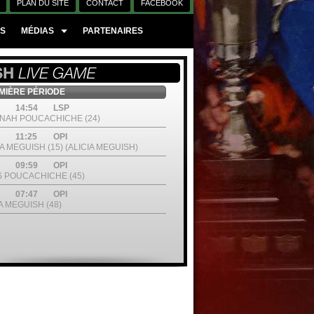
PLAN DU SITE
CONTACT
FACEBOOK
ES
MÉDIAS
PARTENAIRES
IÈRE PÉRIODE
14:54
LSP
NAH POUCACHICHE (24)
11:25
OPI
A MEGUISH (15) (ALICIA MEGUISH)
09:59
OPI
S POUCACHICHE (45)
07:47
OPI
A MEGUISH (48)