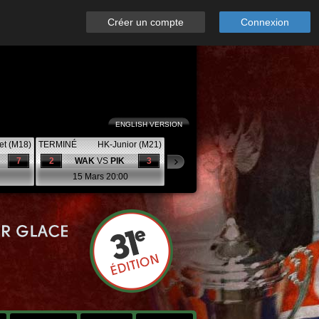
Créer un compte
Connexion
ENGLISH VERSION
et (M18)
TERMINÉ
HK-Junior (M21)
7
2
WAK
VS
PIK
3
15 Mars 20:00