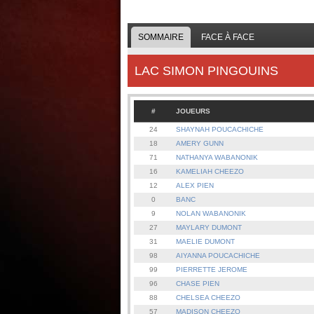
SOMMAIRE
FACE À FACE
LAC SIMON PINGOUINS
#
JOUEURS
24
SHAYNAH POUCACHICHE
18
AMERY GUNN
71
NATHANYA WABANONIK
16
KAMELIAH CHEEZO
12
ALEX PIEN
0
BANC
9
NOLAN WABANONIK
27
MAYLARY DUMONT
31
MAELIE DUMONT
98
AIYANNA POUCACHICHE
99
PIERRETTE JEROME
96
CHASE PIEN
88
CHELSEA CHEEZO
57
MADISON CHEEZO