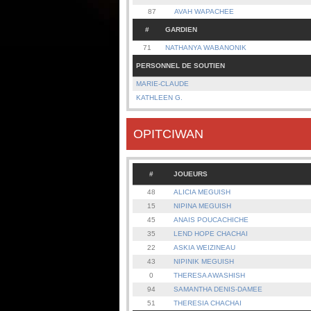
87
AVAH WAPACHEE
#
GARDIEN
71
NATHANYA WABANONIK
PERSONNEL DE SOUTIEN
MARIE-CLAUDE
KATHLEEN G.
OPITCIWAN
#
JOUEURS
48
ALICIA MEGUISH
15
NIPINA MEGUISH
45
ANAIS POUCACHICHE
35
LEND HOPE CHACHAI
22
ASKIA WEIZINEAU
43
NIPINIK MEGUISH
0
THERESA AWASHISH
94
SAMANTHA DENIS-DAMEE
51
THERESIA CHACHAI