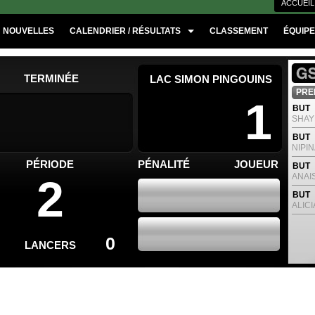
ACCUEIL
NOUVELLES
CALENDRIER / RÉSULTATS
CLASSEMENT
ÉQUIP
TERMINÉE
LAC SIMON PINGOUINS
PREM
1
BUT
SHAY
BUT
NIPIN
PÉRIODE
PÉNALITÉ
JOUEUR
BUT
ANAI
2
BUT
ALICI
0
LANCERS