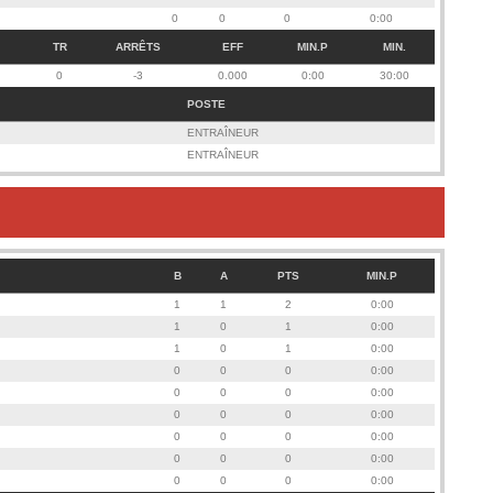
0
0
0
0:00
TR
ARRÊTS
EFF
MIN.P
MIN.
0
-3
0.000
0:00
30:00
POSTE
ENTRAÎNEUR
ENTRAÎNEUR
B
A
PTS
MIN.P
1
1
2
0:00
1
0
1
0:00
1
0
1
0:00
0
0
0
0:00
0
0
0
0:00
0
0
0
0:00
0
0
0
0:00
0
0
0
0:00
0
0
0
0:00