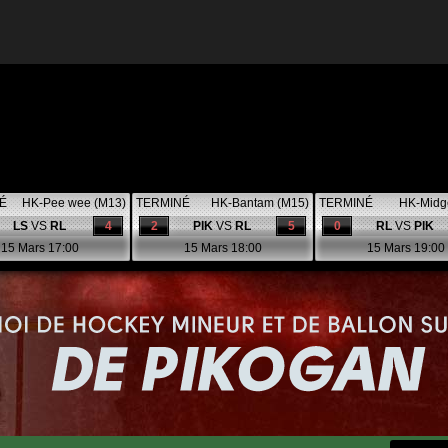
É
HK-Pee wee (M13)
TERMINÉ
HK-Bantam (M15)
TERMINÉ
HK-Midg
LS
VS
RL
4
2
PIK
VS
RL
5
0
RL
VS
PIK
15 Mars 17:00
15 Mars 18:00
15 Mars 19:00