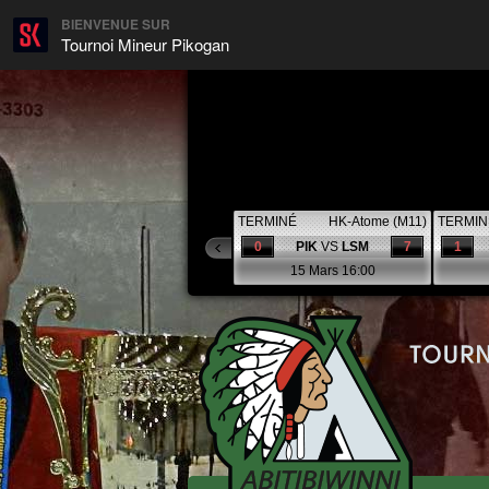
BIENVENUE SUR
Tournoi Mineur Pikogan
TERMINÉ
HK-Atome (M11)
TERMIN
0
PIK
VS
LSM
7
1
15 Mars 16:00