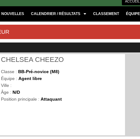
ACCUEIL
NOUVELLES
CALENDRIER / RÉSULTATS
CLASSEMENT
ÉQUIP
EUR
CHELSEA CHEEZO
Classe :
BB-Pré-novice (M8)
Équipe :
Agent libre
Ville :
Âge :
N/D
Position principale :
Attaquant