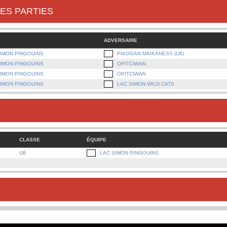
ES PARTIES
ADVERSAIRE
SIMON PINGOUINS
PIKOGAN MAIKANESS (U8)
SIMON PINGOUINS
OPITCIWAN
SIMON PINGOUINS
OPITCIWAN
SIMON PINGOUINS
LAC SIMON WILD CATS
CLASSE
ÉQUIPE
U8
LAC SIMON PINGOUINS