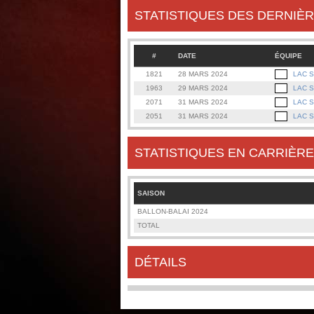
STATISTIQUES DES DERNIÈR
#
DATE
ÉQUIPE
1821
28 MARS 2024
LAC 
1963
29 MARS 2024
LAC 
2071
31 MARS 2024
LAC 
2051
31 MARS 2024
LAC 
STATISTIQUES EN CARRIÈRE
SAISON
BALLON-BALAI 2024
TOTAL
DÉTAILS