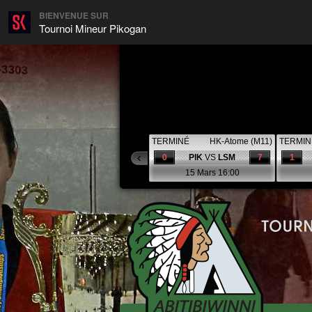
BIENVENUE SUR
Tournoi Mineur Pikogan
TERMINÉ
HK-Atome (M11)
TERMIN
0
PIK
VS
LSM
7
1
15 Mars 16:00