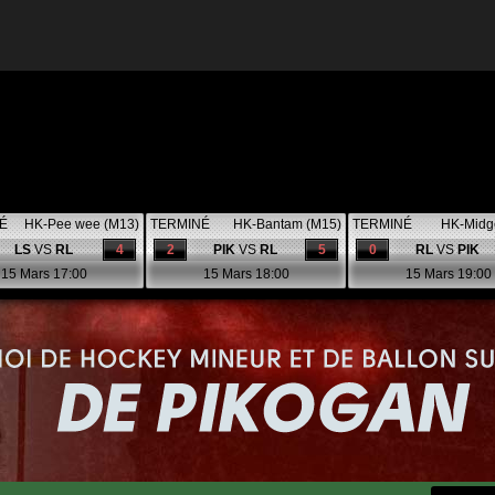
É
HK-Pee wee (M13)
TERMINÉ
HK-Bantam (M15)
TERMINÉ
HK-Midg
LS
VS
RL
4
2
PIK
VS
RL
5
0
RL
VS
PIK
15 Mars 17:00
15 Mars 18:00
15 Mars 19:00