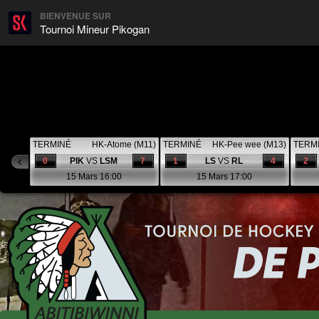
BIENVENUE SUR
Tournoi Mineur Pikogan
TERMINÉ
HK-Atome (M11)
TERMINÉ
HK-Pee wee (M13)
TERM
0
PIK
VS
LSM
7
1
LS
VS
RL
4
2
15 Mars 16:00
15 Mars 17:00