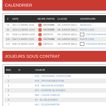
CALENDRIER
#
DATE
HEURE PARTIE
CLASSE
ADVERSAIRE
14
JEU 12 MARS 2026
VICTOIRE
HK-JUNIOR (M21)
NEMASKA
48
VEN 13 MARS 2026
VICTOIRE
HK-JUNIOR (M21)
RAPID LAKE
92
SAM 14 MARS 2026
DÉFAITE
HK-JUNIOR (M21)
PIKOGAN MAIKAN
130
DIM 15 MARS 2026
VICTOIRE
HK-JUNIOR (M21)
RAPID LAKE
135
DIM 15 MARS 2026
DÉFAITE
HK-JUNIOR (M21)
PIKOGAN MAIKAN
JOUEURS SOUS CONTRAT
RNG
H
JOUEUR
1
#34 - NATHANAEL COON-COME
2
#19 - PAYTON WEISTCHE
3
#78 - MASON BLACKNED
4
#21 - EUGENE BLACKNED
5
#86 - CALEB CHEEZO
6
#7 - ELI BLACKNED
7
#13 - ELDON MARTIN