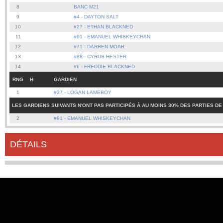
8
BANC M21
9
#4 - DAYTON SALT
10
#27 - ETHAN BLACKNED
11
#91 - EMANUEL WHISKEYCHAN
12
#71 - DARREN MOAR
13
#88 - CYRUS HESTER
14
#6 - FREDDIE BLACKNED
RNG
H
GARDIEN
1
#37 - LOGAN LAMEBOY
LES GARDIENS SUIVANTS N'ONT PAS PARTICIPÉS À AU MOINS 30% DES PARTIES DE
2
#91 - EMANUEL WHISKEYCHAN
DÉTAILS