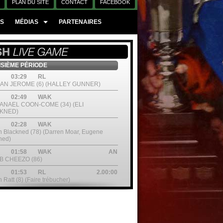
PLAN DU SITE
CONTACT
FACEBOOK
ES
MÉDIAS
PARTENAIRES
SIÈME PÉRIODE
03:29
RL
AN JEROME (6) (HALLEY GUNNER)
02:49
WAK
ANAEL COON-COME (34) (ELI
KNED)
02:28
WAK
 Blackned (78) (Darren Moar, Eugene
ned)
01:58
WAK
AN
B CHEEZO (86)
01:53
RL
2.00:00
 Ratt (8) (Faire trébucher)
00:53
WAK
M21 (0)
IÈME PÉRIODE