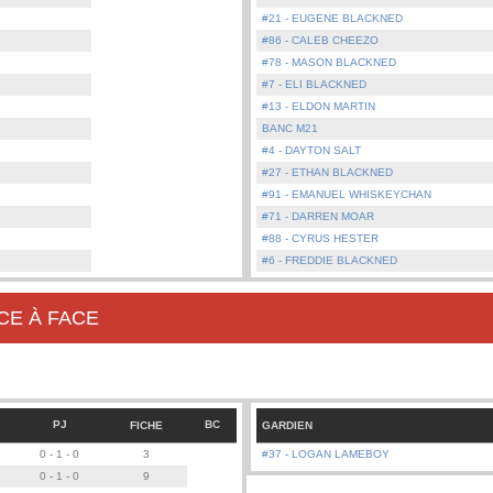
#21 - EUGENE BLACKNED
#86 - CALEB CHEEZO
#78 - MASON BLACKNED
#7 - ELI BLACKNED
#13 - ELDON MARTIN
BANC M21
#4 - DAYTON SALT
#27 - ETHAN BLACKNED
#91 - EMANUEL WHISKEYCHAN
#71 - DARREN MOAR
#88 - CYRUS HESTER
#6 - FREDDIE BLACKNED
CE À FACE
PJ
BC
FICHE
GARDIEN
0 - 1 - 0
3
#37 - LOGAN LAMEBOY
0 - 1 - 0
9