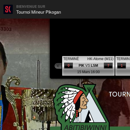
BIENVENUE SUR
Tournoi Mineur Pikogan
TERMINÉ
HK-Atome (M11)
TERMIN
0
PIK
VS
LSM
7
1
15 Mars 16:00