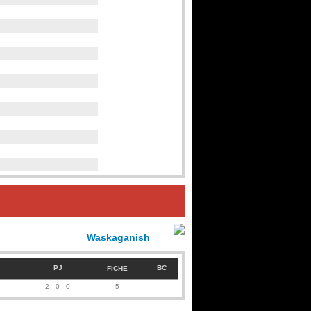
Waskaganish
PJ
BC
FICHE
2 - 0 - 0
5