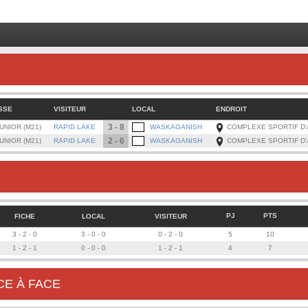
BUT
NATH
Black
BUT
KENY
BUT
NATH
BLAC
SSE
VISITEUR
LOCAL
ENDROIT
3 - 8
UNIOR (M21)
RAPID LAKE
WASKAGANISH
COMPLEXE SPORTIF D'
2 - 6
UNIOR (M21)
RAPID LAKE
WASKAGANISH
COMPLEXE SPORTIF D'
PJ
PTS
FICHE
LOCAL
VISITEUR
3 - 2 - 0
3 - 0 - 0
0 - 2 - 0
5
10
1 - 2 - 1
0 - 0 - 0
1 - 2 - 1
4
7
CE À FACE