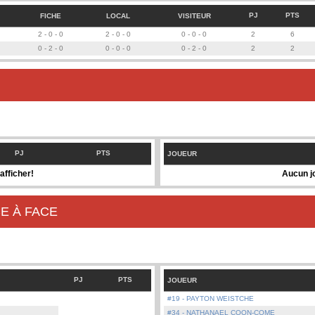
PJ
PTS
FICHE
LOCAL
VISITEUR
2 - 0 - 0
2 - 0 - 0
0 - 0 - 0
2
6
0 - 2 - 0
0 - 0 - 0
0 - 2 - 0
2
2
PJ
PTS
JOUEUR
afficher!
Aucun jo
E À FACE
PJ
PTS
JOUEUR
#19 - PAYTON WEISTCHE
#34 - NATHANAEL COON-COME