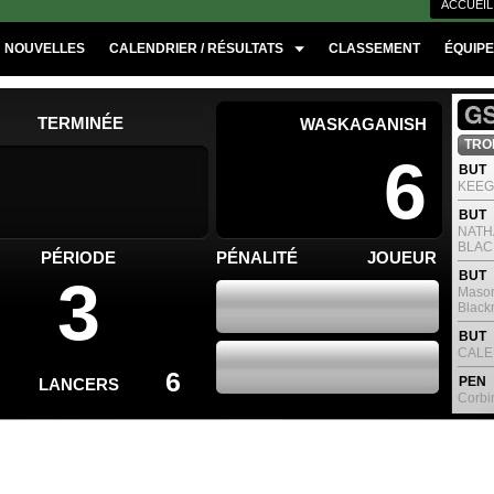
ACCUEIL
NOUVELLES
CALENDRIER / RÉSULTATS
CLASSEMENT
ÉQUIP
TERMINÉE
WASKAGANISH
TROI
6
BUT
KEEG
BUT
NATH
BLAC
PÉRIODE
PÉNALITÉ
JOUEUR
BUT
3
Mason
Black
BUT
CALE
6
PEN
LANCERS
Corbin
BUT
BANC 
DEUX