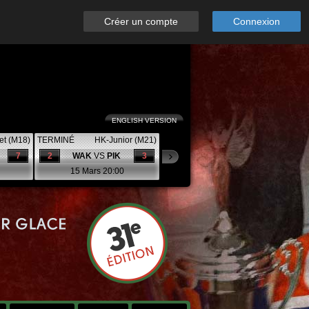
Créer un compte
Connexion
ENGLISH VERSION
et (M18)
TERMINÉ
HK-Junior (M21)
7
2
WAK
VS
PIK
3
15 Mars 20:00