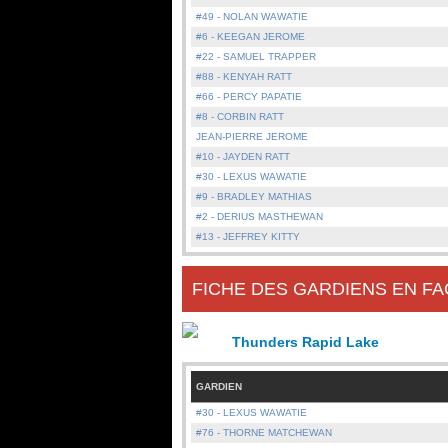
#49 - NOLAN WAWATIE
#6 - KEEGAN JEROME
#22 - SAMUEL TRAPPER
#88 - KENYAH RATT
#66 - PERCY PAPATIE
#8 - CORBIN RATT
JEAN-PIERRE JEROME
#10 - JAYDEN RATT
#30 - LEXUS WAWATIE
#9 - BRADLEY MATHIAS
#2 - DERIUS MASTHEWAN
#13 - JEFFREY KITTY
FICHE DES GARDIENS EN FA
Thunders Rapid Lake
GARDIEN
#30 - LEXUS WAWATIE
#76 - THORNE MATCHEWAN