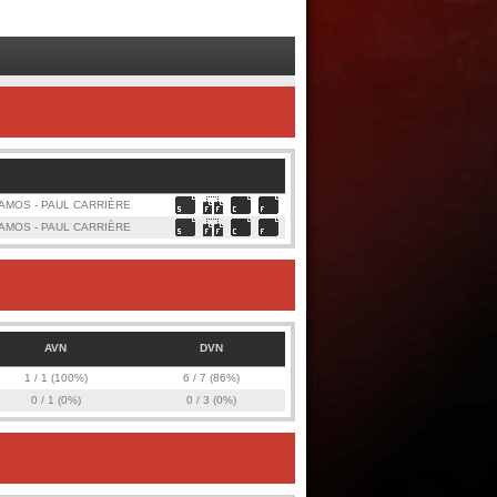
04:52
WAK
ANAEL COON-COME (34) (Mason
ned)
02:52
RL
AH RATT (88) (THORNE MATCHEWAN)
00:20
WAK
ANAEL COON-COME (34) (ETHAN
KNED, PAYTON WEISTCHE)
AMOS - PAUL CARRIÈRE
AMOS - PAUL CARRIÈRE
AVN
DVN
1 / 1 (100%)
6 / 7 (86%)
0 / 1 (0%)
0 / 3 (0%)