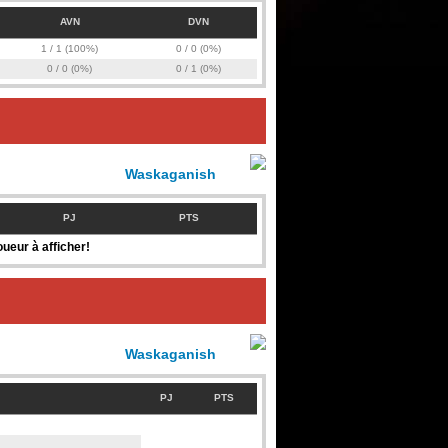
AVN
DVN
1 / 1 (100%)
0 / 0 (0%)
0 / 0 (0%)
0 / 1 (0%)
Waskaganish
PJ
PTS
ueur à afficher!
Waskaganish
PJ
PTS