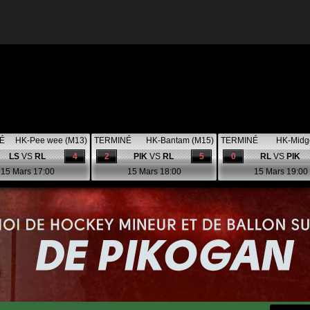
É
HK-Pee wee (M13)
TERMINÉ
HK-Bantam (M15)
TERMINÉ
HK-Midg
LS
VS
RL
4
2
PIK
VS
RL
5
0
RL
VS
PIK
15 Mars 17:00
15 Mars 18:00
15 Mars 19:00