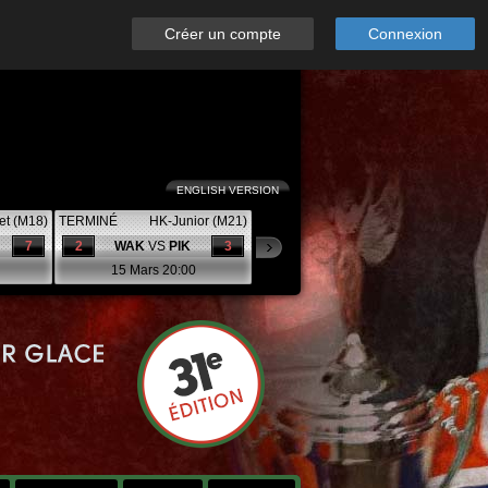
Créer un compte
Connexion
ENGLISH VERSION
et (M18)
TERMINÉ
HK-Junior (M21)
7
2
WAK
VS
PIK
3
15 Mars 20:00