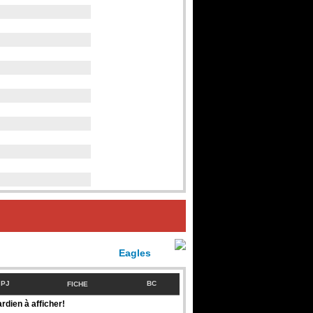
Eagles
PJ
BC
FICHE
rdien à afficher!