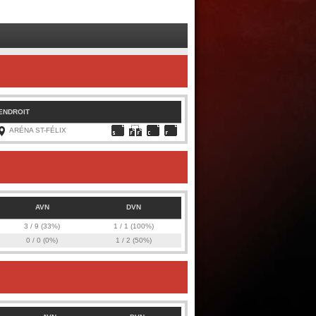
IOUS COOPER (11)
04:05
Was
AN
H GULL (31)
02:30
L.S
2.00:00
Papatie (44) (Porter son bâton trop élevé)
ENDROIT
ARÉNA ST-FÉLIX
AVN
DVN
3 / 9 (33%)
1 / 1 (100%)
0 / 0 (0%)
1 / 2 (50%)