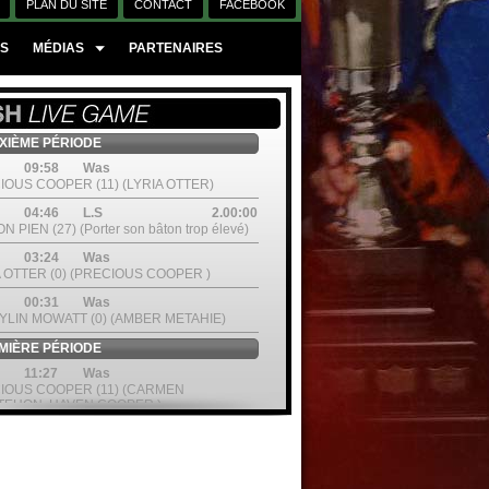
PLAN DU SITE
CONTACT
FACEBOOK
ES
MÉDIAS
PARTENAIRES
IÈME PÉRIODE
09:58
Was
IOUS COOPER (11) (LYRIA OTTER)
04:46
L.S
2.00:00
N PIEN (27) (Porter son bâton trop élevé)
03:24
Was
A OTTER (0) (PRECIOUS COOPER )
00:31
Was
YLIN MOWATT (0) (AMBER METAHIE)
IÈRE PÉRIODE
11:27
Was
IOUS COOPER (11) (CARMEN
ITEHON, HAVEN COOPER )
06:28
Was
EN A.EKITEHON (66)
05:35
Was