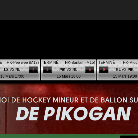
É
HK-Pee wee (M13)
TERMINÉ
HK-Bantam (M15)
TERMINÉ
HK-Midg
LS
VS
RL
4
2
PIK
VS
RL
5
0
RL
VS
PIK
15 Mars 17:00
15 Mars 18:00
15 Mars 19:00