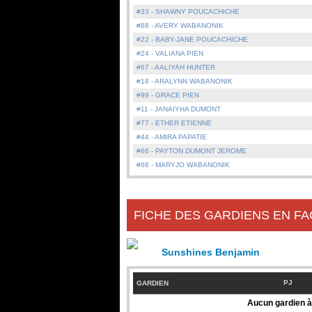
#33 - SHAWNY POUCACHICHE
#88 - AVERY WABANONIK
#22 - BABY-JANE POUCACHICHE
#24 - VALIANA PIEN
#67 - AALIYAH HUNTER
#18 - ARALYNN WABANONIK
#99 - GRACE PIEN
#11 - JANAIYHA DUMONT
#77 - ETHER ETIENNE
#44 - AMIRA PAPATIE
#66 - PAYTON DUMONT JEROME
#68 - MARYJO WABANONIK
FICHE DES GARDIENS EN FA
Sunshines Benjamin
PJ
GARDIEN
Aucun gardien à 