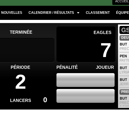
ACCUEIL
NOUVELLES
CALENDRIER / RÉSULTATS
CLASSEMENT
ÉQUIP
TERMINÉE
EAGLES
DEUX
7
BUT
PREC
PEN
PAYTO
PÉRIODE
PÉNALITÉ
JOUEUR
BUT
LYRI
2
BUT
JERR
PREM
0
BUT
LANCERS
PREC
A.EK
BUT
CARM
BUT