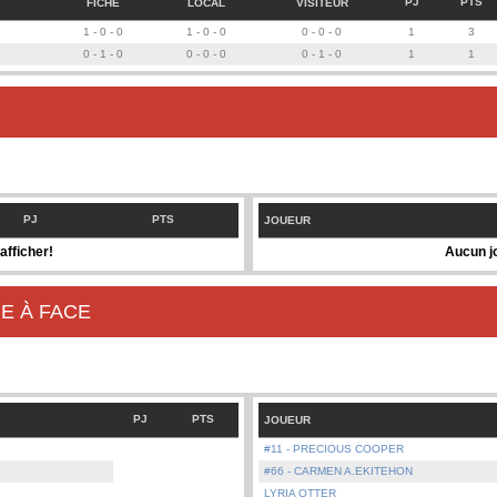
PJ
PTS
FICHE
LOCAL
VISITEUR
1 - 0 - 0
1 - 0 - 0
0 - 0 - 0
1
3
0 - 1 - 0
0 - 0 - 0
0 - 1 - 0
1
1
PJ
PTS
JOUEUR
afficher!
Aucun jo
E À FACE
PJ
PTS
JOUEUR
#11 - PRECIOUS COOPER
#66 - CARMEN A.EKITEHON
LYRIA OTTER