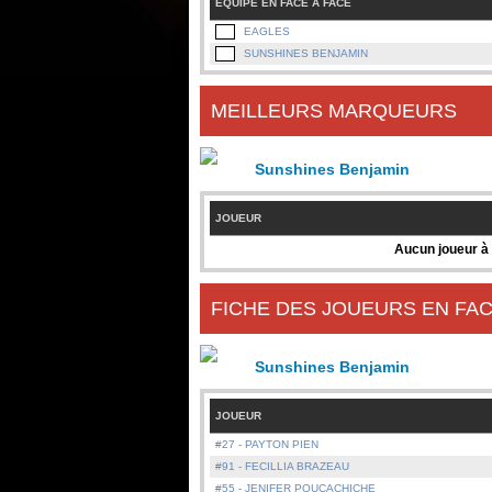
ÉQUIPE EN FACE À FACE
EAGLES
SUNSHINES BENJAMIN
MEILLEURS MARQUEURS
Sunshines Benjamin
JOUEUR
Aucun joueur à 
FICHE DES JOUEURS EN FAC
Sunshines Benjamin
JOUEUR
#27 - PAYTON PIEN
#91 - FECILLIA BRAZEAU
#55 - JENIFER POUCACHICHE