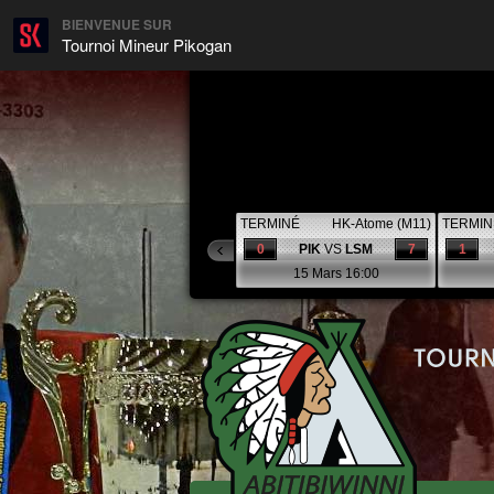
BIENVENUE SUR
Tournoi Mineur Pikogan
TERMINÉ
HK-Atome (M11)
TERMIN
0
PIK
VS
LSM
7
1
15 Mars 16:00