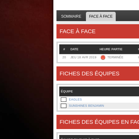
SOMMAIRE
FACE À FACE
FACE À FACE
#
DATE
HEURE PARTIE
20
JEU 18 AVR 2019
TERMINÉE
FICHES DES ÉQUIPES
ÉQUIPE
EAGLES
SUNSHINES BENJAMIN
FICHES DES ÉQUIPES EN FA