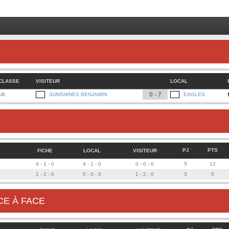
PREC
BUT
DALIA
PEN
Amira 
CLASSE
VISITEUR
LOCAL
0 - 7
U8
SUNSHINES BENJAMIN
EAGLES
PJ
PTS
FICHE
LOCAL
VISITEUR
4 - 1 - 0
4 - 1 - 0
0 - 0 - 0
5
12
1 - 2 - 0
0 - 0 - 0
1 - 2 - 0
3
5
CE À FACE