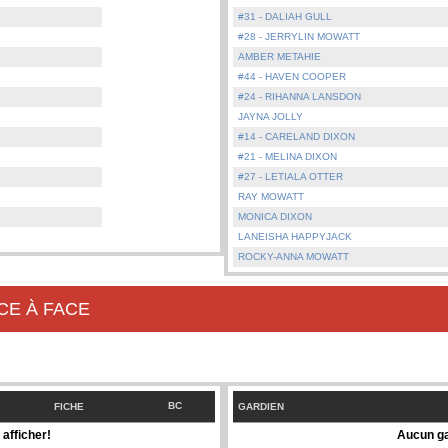
#31 - DALIAH GULL
#28 - JERRYLIN MOWATT
AMBER METAHIE
#44 - HAVEN COOPER
#24 - RIHANNA LANSDON
JAYNA JOLLY
#14 - CARELAND DIXON
#21 - MELINA DIXON
#27 - LETIALA OTTER
RAY MOWATT
MONICA DIXON
LANEISHA HAPPYJACK
ROCKY-ANNA MOWATT
CE À FACE
BC
FICHE
GARDIEN
afficher!
Aucun ga